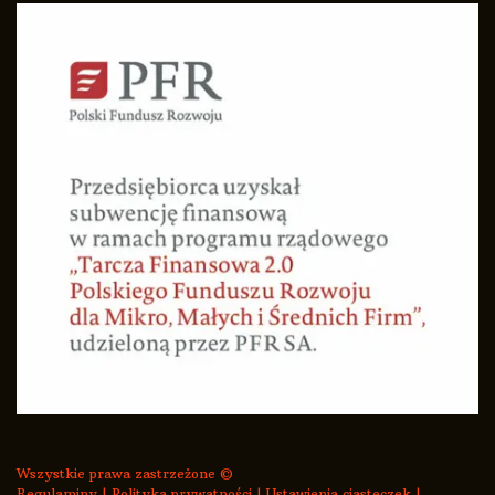
Wszystkie prawa zastrzeżone ©
Regulaminy
|
Polityka prywatności
|
Ustawienia ciasteczek
|